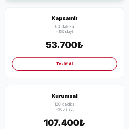
Kapsamlı
60 dakika
~150 slayt
53.700₺
Teklif Al
Kurumsal
120 dakika
~300 slayt
107.400₺