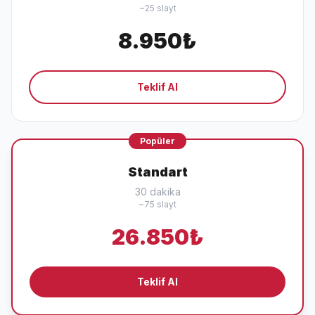
~25 slayt
8.950₺
Teklif Al
Popüler
Standart
30 dakika
~75 slayt
26.850₺
Teklif Al