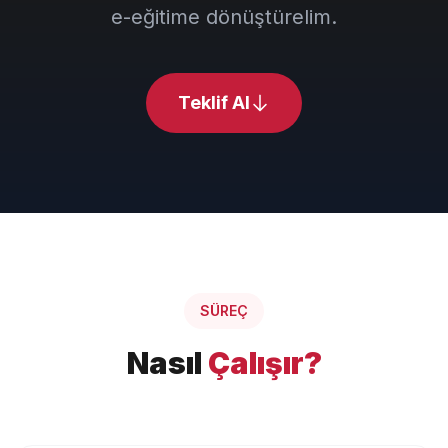
e-eğitime dönüştürelim.
Teklif Al
SÜREÇ
Nasıl
Çalışır?