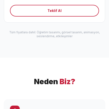
Teklif Al
Tüm fiyatlara dahil: Öğretim tasarımı, görsel tasarım, animasyon,
seslendirme, etkileşimler
Neden
Biz?